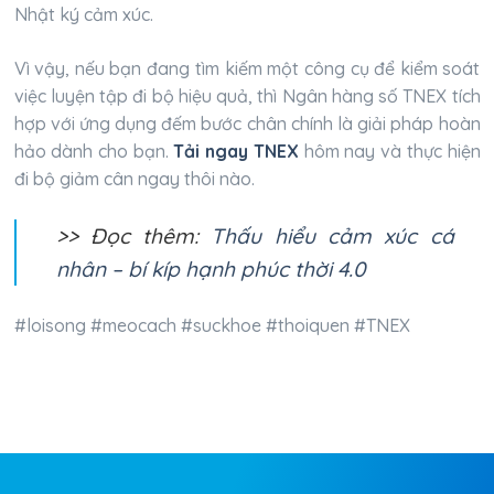
Nhật ký cảm xúc.
Vì vậy, nếu bạn đang tìm kiếm một công cụ để kiểm soát
việc luyện tập đi bộ hiệu quả, thì Ngân hàng số TNEX tích
hợp với ứng dụng đếm bước chân chính là giải pháp hoàn
hảo dành cho bạn.
Tải ngay TNEX
hôm nay và thực hiện
đi bộ giảm cân ngay thôi nào.
>> Đọc thêm:
Thấu hiểu cảm xúc cá
nhân – bí kíp hạnh phúc thời 4.0
#loisong #meocach #suckhoe #thoiquen #TNEX