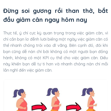
Đừng soi gương rồi than thở, bắt
đầu giảm cân ngay hôm nay
Thực tế, ý chí cực kỳ quan trọng trong việc giảm cân, vì
chỉ cần bạn lơ đễnh lười biếng một ngày việc giảm cân có
thể nhanh chóng trôi vào dĩ vãng. Bên cạnh đó, đôi khi
bạn cũng dễ nản chí bởi không có một người bạn đồng
hành, không có một KPI cụ thể cho việc giảm cân. Điều
này khiến bạn dễ tự ti hơn và nhanh chóng nản chí mỗi
lần nghĩ đến việc giảm cân.