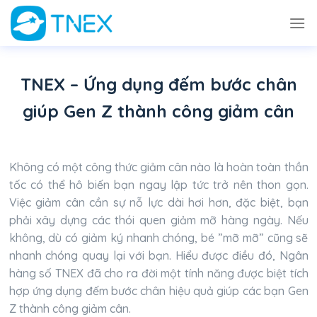
Skip
to
content
TNEX – Ứng dụng đếm bước chân
giúp Gen Z thành công giảm cân
Không có một công thức giảm cân nào là hoàn toàn thần
tốc có thể hô biến bạn ngay lập tức trở nên thon gọn.
Việc giảm cân cần sự nỗ lực dài hơi hơn, đặc biệt, bạn
phải xây dựng các thói quen giảm mỡ hàng ngày. Nếu
không, dù có giảm ký nhanh chóng, bé ”mỡ mỡ” cũng sẽ
nhanh chóng quay lại với bạn. Hiểu được điều đó, Ngân
hàng số TNEX đã cho ra đời một tính năng được biệt tích
hợp ứng dụng đếm bước chân hiệu quả giúp các bạn Gen
Z thành công giảm cân.