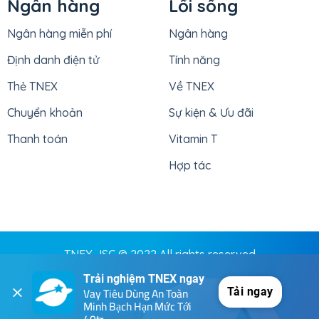
Ngân hàng
Lối sống
Ngân hàng miễn phí
Ngân hàng
Định danh điện tử
Tính năng
Thẻ TNEX
Về TNEX
Chuyển khoản
Sự kiện & Ưu đãi
Thanh toán
Vitamin T
Hợp tác
TNEX JSC © 2022 All rights reserved
Ngân hàng thuần số cung cấp dịch vụ tài chính miễn phí
Trải nghiệm TNEX ngay
và thuận ích sống dành cho người Việt
Vay Tiêu Dùng An Toàn 
Tải ngay
Minh Bạch Hạn Mức Tới 
Điều khoản & Điều kiện
-
Chính sách bảo mật
-
Hạn mức