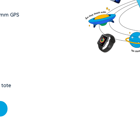
44mm GPS
i tote