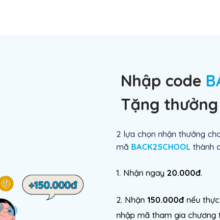
Nhập code
B
Tặng thưởng 
2 lựa chọn nhận thưởng cho
mã
BACK2SCHOOL
thành c
1. Nhận ngay
20.000đ
.
2. Nhận
150.000đ
nếu thực 
nhập mã tham gia chương tr