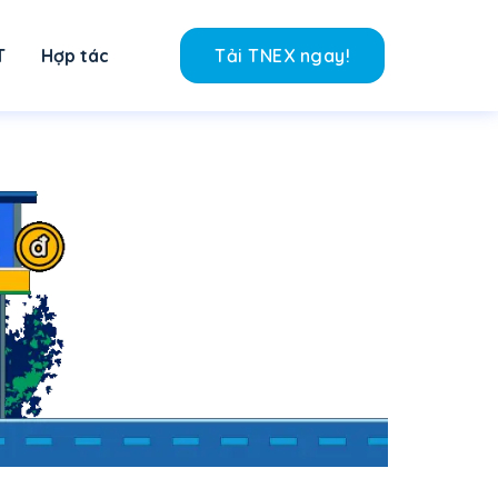
T
Hợp tác
Tải TNEX ngay!