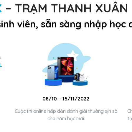
X
–
TRẠM THANH XUÂN 
sinh viên, sẵn sàng nhập học 
o
L
08/10 – 15/11/2022
Cuộc thi online hấp dẫn dành giải thưởng xịn sò
Ch
cho năm học mới.
tạ