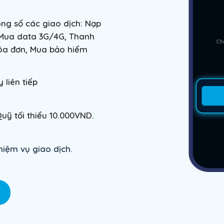
ong số các giao dịch: Nạp
, Mua data 3G/4G, Thanh
hóa đơn, Mua bảo hiểm
 liên tiếp
ỹ tối thiểu 10.000VND.
iệm vụ giao dịch.