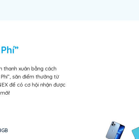
 Phí”
nh thanh xuân bằng cách
Phí”, săn điểm thưởng từ
TNEX để có cơ hội nhận được
mới!
28GB