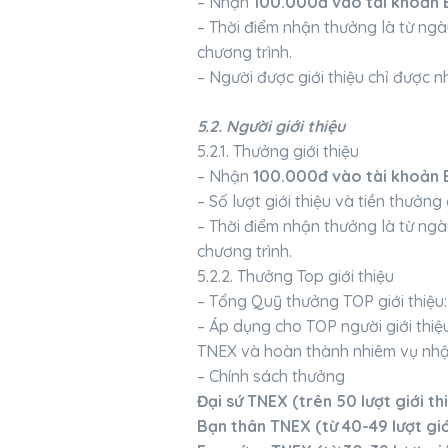
– Nhận
100.000đ
vào tài khoản
– Thời điểm nhận thưởng là từ ng
chương trình.
– Người được giới thiệu chỉ được n
5.2. Người giới thiệu
5.2.1. Thưởng giới thiệu
– Nhận
100.000đ vào tài khoản
– Số lượt giới thiệu và tiền thưởng 
– Thời điểm nhận thưởng là từ ng
chương trình.
5.2.2. Thưởng Top giới thiệu
– Tổng Quỹ thưởng TOP giới thiệu
– Áp dụng cho TOP người giới thiệ
TNEX và hoàn thành nhiêm vụ nhậ
– Chính sách thưởng
Đại sứ TNEX (trên 50 lượt giới th
Bạn thân TNEX (từ 40-49 lượt giớ