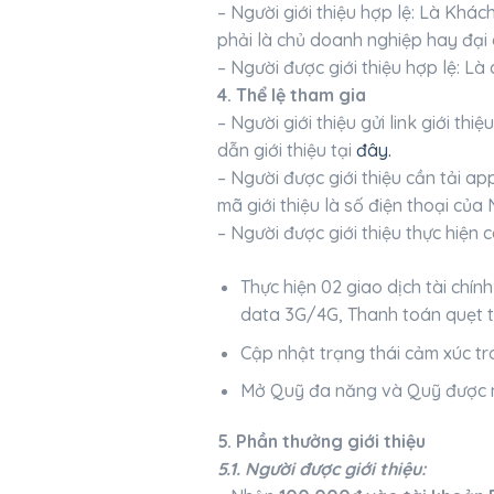
– Người giới thiệu hợp lệ: Là Khá
phải là chủ doanh nghiệp hay đại
– Người được giới thiệu hợp lệ: 
4. Thể lệ tham gia
– Người giới thiệu gửi link giới th
dẫn giới thiệu tại
đây.
– Người được giới thiệu cần tải a
mã giới thiệu là số điện thoại của N
– Người được giới thiệu thực hiện
Thực hiện 02 giao dịch tài chính
data 3G/4G, Thanh toán quẹt t
Cập nhật trạng thái cảm xúc tr
Mở Quỹ đa năng và Quỹ được nạ
5. Phần thưởng giới thiệu
5.1. Người được giới thiệu: