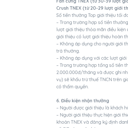
Fan cứng TNEX (từ 30-39 lượt giớ
Crush TNEX (từ 20-29 lượt giới th
Số tiền thưởng Top giới thiệu tối
– Trong trường hợp số tiền thưởng 
lượt giới thiệu thỏa mãn điều kiện
giới thiệu có lượt giới thiệu hoàn 
– Không áp dụng cho người giới th
trả thưởng.
– Không áp dụng với các lượt giới 
– Trong trường hợp tổng số tiền th
2.000.000đ/tháng và được ghi nh
vụ) sẽ khấu trừ thuế TNCN trên gi
có thẩm quyền.
6. Điều kiện nhận thưởng
– Người được giới thiệu là khách 
– Người giới thiệu thực hiện giới t
khoản TNEX và đăng ký định danh