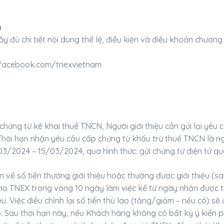
n
 đủ chi tiết nội dung thể lệ, điều kiện và điều khoản chương 
.facebook.com/tnexvietnam
 chứng từ kê khai thuế TNCN, Người giới thiệu cần gửi lại yê
hời hạn nhận yêu cầu cấp chứng từ khấu trừ thuế TNCN là n
03/2024 – 15/03/2024, qua hình thức: gửi chứng từ điện tử qu
về số tiền thưởng giới thiệu hoặc thưởng được giới thiệu (sa
 cho TNEX trong vòng 10 ngày làm việc kể từ ngày nhận được 
hiệu. Việc điều chỉnh lại số tiền thù lao (tăng/giảm – nếu có)
o. Sau thời hạn này, nếu Khách hàng không có bất kỳ ý kiến 