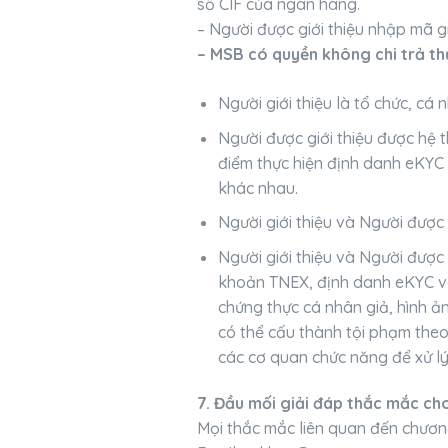
số CIF của ngân hàng.
– Người được giới thiệu nhập mã g
– MSB có quyền không chi trả th
Người giới thiệu là tổ chức, c
Người được giới thiệu được hệ 
điểm thực hiện định danh eKYC t
khác nhau.
Người giới thiệu và Người được g
Người giới thiệu và Người được 
khoản TNEX, định danh eKYC và 
chứng thực cá nhân giả, hình ả
có thể cấu thành tội phạm theo 
các cơ quan chức năng để xử lý
7. Đầu mối giải đáp thắc mắc ch
Mọi thắc mắc liên quan đến chươn