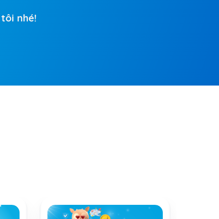
tôi nhé!