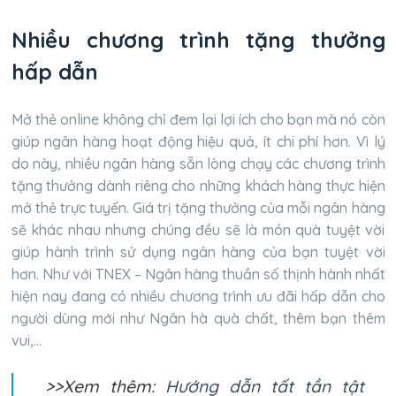
Nhiều chương trình tặng thưởng
hấp dẫn
Mở thẻ online không chỉ đem lại lợi ích cho bạn mà nó còn
giúp ngân hàng hoạt động hiệu quả, ít chi phí hơn. Vì lý
do này, nhiều ngân hàng sẵn lòng chạy các chương trình
tặng thưởng dành riêng cho những khách hàng thực hiện
mở thẻ trực tuyến. Giá trị tặng thưởng của mỗi ngân hàng
sẽ khác nhau nhưng chúng đều sẽ là món quà tuyệt vời
giúp hành trình sử dụng ngân hàng của bạn tuyệt vời
hơn. Như với TNEX – Ngân hàng thuần số thịnh hành nhất
hiện nay đang có nhiều chương trình ưu đãi hấp dẫn cho
người dùng mới như Ngân hà quà chất, thêm bạn thêm
vui,…
>>Xem thêm:
Hướng dẫn tất tần tật