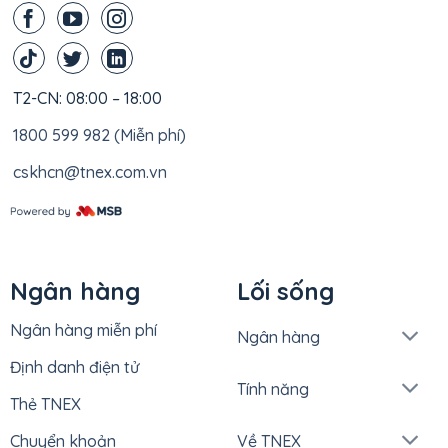
T2-CN: 08:00 – 18:00
1800 599 982 (Miễn phí)
cskhcn@tnex.com.vn
Ngân hàng
Lối sống
Ngân hàng miễn phí
Ngân hàng
Định danh điện tử
Tính năng
Thẻ TNEX
Chuyển khoản
Về TNEX