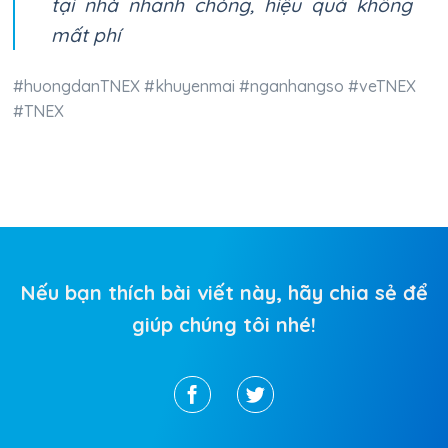
tại nhà nhanh chóng, hiệu quả không
mất phí
#huongdanTNEX #khuyenmai #nganhangso #veTNEX
#TNEX
Nếu bạn thích bài viết này, hãy chia sẻ để
giúp chúng tôi nhé!