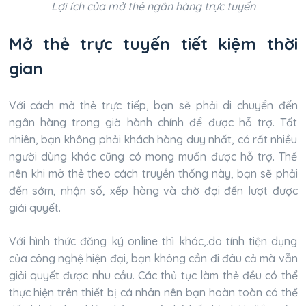
Lợi ích của mở thẻ ngân hàng trực tuyến
Mở thẻ trực tuyến tiết kiệm thời
gian
Với cách mở thẻ trực tiếp, bạn sẽ phải di chuyển đến
ngân hàng trong giờ hành chính để được hỗ trợ. Tất
nhiên, bạn không phải khách hàng duy nhất, có rất nhiều
người dùng khác cũng có mong muốn được hỗ trợ. Thế
nên khi mở thẻ theo cách truyền thống này, bạn sẽ phải
đến sớm, nhận số, xếp hàng và chờ đợi đến lượt được
giải quyết.
Với hình thức đăng ký online thì khác,.do tính tiện dụng
của công nghệ hiện đại, bạn không cần đi đâu cả mà vẫn
giải quyết được nhu cầu. Các thủ tục làm thẻ đều có thể
thực hiện trên thiết bị cá nhân nên bạn hoàn toàn có thể