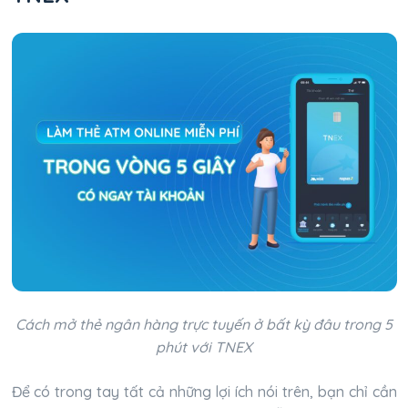
Cách mở thẻ ngân hàng trực tuyến ở bất kỳ đâu trong 5
phút với TNEX
Để có trong tay tất cả những lợi ích nói trên, bạn chỉ cần