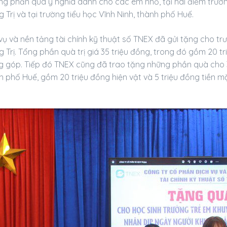
ng phần quà ý nghĩa dành cho các em nhỏ, tại hai điểm trườn
 Trị và tại trường tiểu học Vĩnh Ninh, thành phố Huế.
 vụ và nền tảng tài chính kỹ thuật số TNEX đã gửi tặng cho t
 Trị. Tổng phần quà trị giá 35 triệu đồng, trong đó gồm 20 tr
g góp. Tiếp đó TNEX cũng đã trao tặng những phần quà cho 3
ành phố Huế, gồm 20 triệu đồng hiện vật và 5 triệu đồng tiền