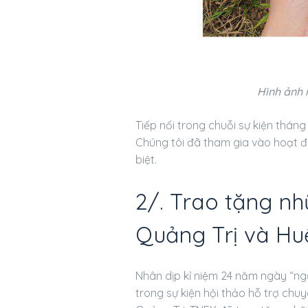
Hình ảnh 
Tiếp nối trong chuỗi sự kiện thán
Chúng tôi đã tham gia vào hoạt
biệt.
2/. Trao tặng nh
Quảng Trị và Hu
Nhân dịp kỉ niệm 24 năm ngày “ng
trong sự kiện hội thảo hỗ trợ chuy