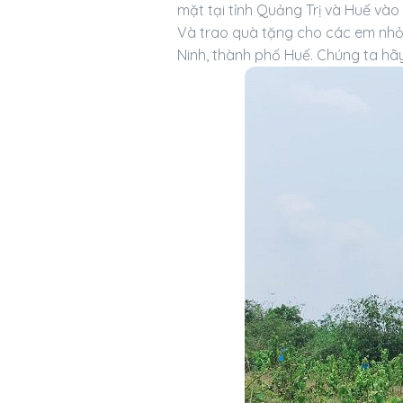
mặt tại tỉnh Quảng Trị và Huế vào
Và trao quà tặng cho các em nhỏ c
Ninh, thành phố Huế. Chúng ta hã