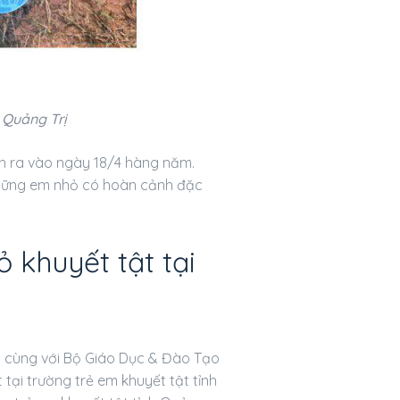
 Quảng Trị
ễn ra vào ngày 18/4 hàng năm.
hững em nhỏ có hoàn cảnh đặc
 khuyết tật tại
h cùng với Bộ Giáo Dục & Đào Tạo
 tại trường trẻ em khuyết tật tỉnh