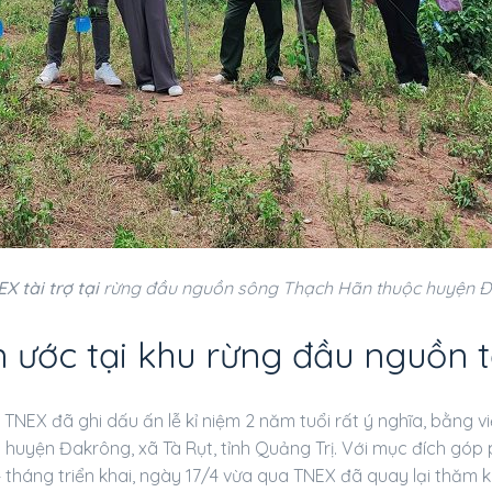
X tài trợ tại
rừng đầu nguồn sông Thạch Hãn thuộc huyện Đak
ện ước tại khu rừng đầu nguồn 
TNEX đã ghi dấu ấn lễ kỉ niệm 2 năm tuổi rất ý nghĩa, bằng vi
uyện Đakrông, xã Tà Rụt, tỉnh Quảng Trị. Với mục đích góp
u 4 tháng triển khai, ngày 17/4 vừa qua TNEX đã quay lại thă