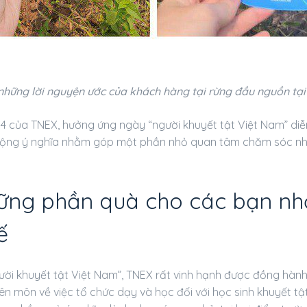
những lời nguyện ước của khách hàng tại rừng đầu nguồn tại
g 4 của TNEX, hưởng ứng ngày “người khuyết tật Việt Nam” di
 động ý nghĩa nhằm góp một phần nhỏ quan tâm chăm sóc n
ững phần quà cho các bạn nhỏ
ế
ười khuyết tật Việt Nam”, TNEX rất vinh hạnh được đồng hàn
ên môn về việc tổ chức dạy và học đối với học sinh khuyết tật