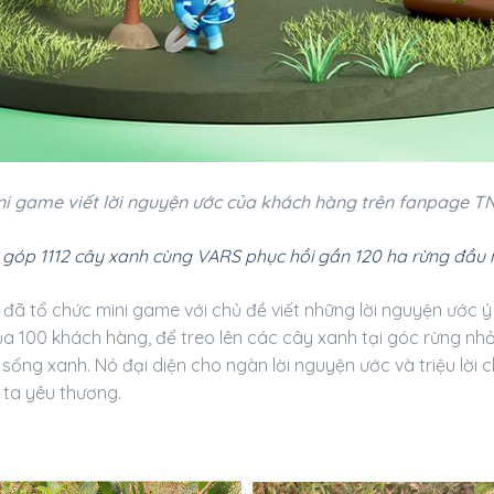
ni game viết lời nguyện ước của khách hàng trên fanpage T
góp 1112 cây xanh cùng VARS phục hồi gần 120 ha rừng đầu
đã tổ chức mini game với chủ đề viết những lời nguyện ước ý
ủa 100 khách hàng, để treo lên các cây xanh tại góc rừng nhỏ 
 sống xanh. Nó đại diện cho ngàn lời nguyện ước và triệu lời 
 ta yêu thương.