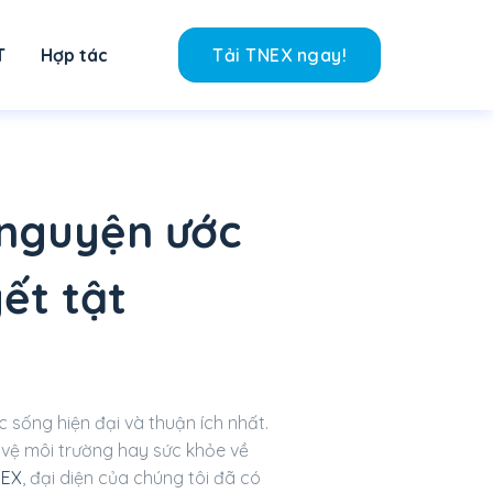
T
Hợp tác
Tải TNEX ngay!
i nguyện ước
ết tật
 sống hiện đại và thuận ích nhất.
 vệ môi trường hay sức khỏe về
NEX
, đại diện của chúng tôi đã có