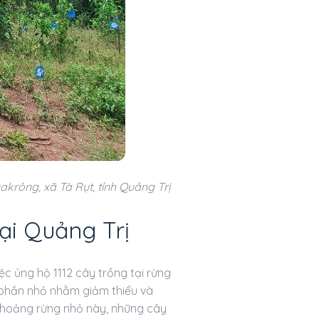
rông, xã Tà Rụt, tỉnh Quảng Trị
tại Quảng Trị
ệc ủng hộ 1112 cây trồng tại rừng
 phần nhỏ nhằm giảm thiểu và
m khoảng rừng nhỏ này, những cây