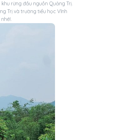
ại khu rừng đầu nguồn Quảng Trị.
g Trị và trường tiểu học Vĩnh
 nhé!.