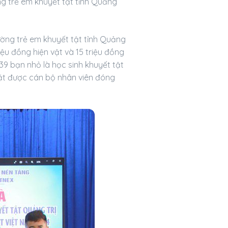
g trẻ em khuyết tật tỉnh Quảng
rường trẻ em khuyết tật tỉnh Quảng
iệu đồng hiện vật và 15 triệu đồng
9 bạn nhỏ là học sinh khuyết tật
 mặt được cán bộ nhân viên đóng