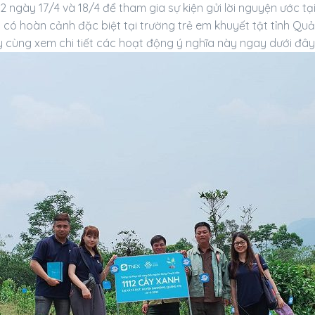
 2 ngày 17/4 và 18/4 để tham gia sự kiện gửi lời nguyện ước t
ó hoàn cảnh đặc biệt tại trường trẻ em khuyết tật tỉnh Quản
y cùng xem chi tiết các hoạt động ý nghĩa này ngay dưới đây