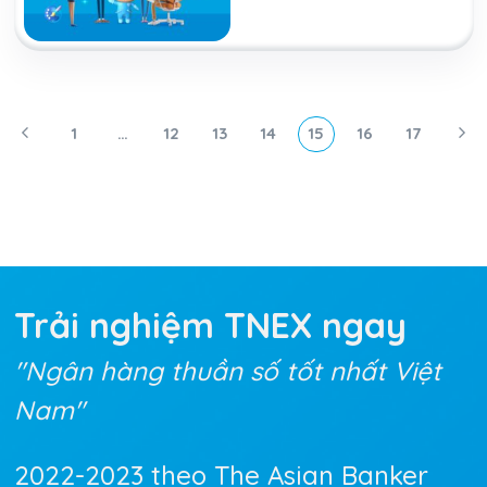
1
…
12
13
14
15
16
17
Trải nghiệm TNEX
ngay
"Ngân hàng thuần số tốt nhất Việt
Nam"
2022-2023 theo The Asian Banker