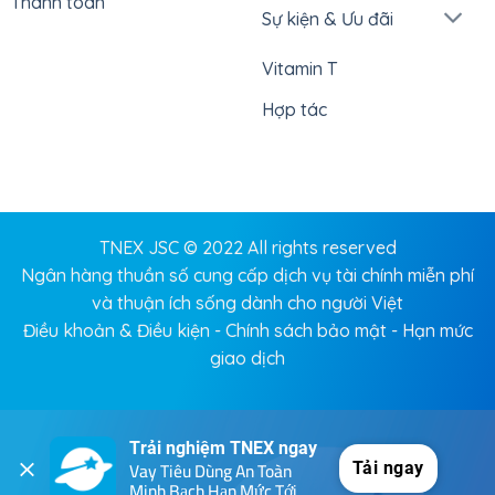
Thanh toán
Sự kiện & Ưu đãi
Vitamin T
Hợp tác
TNEX JSC © 2022 All rights reserved
Ngân hàng thuần số cung cấp dịch vụ tài chính miễn phí
và thuận ích sống dành cho người Việt
Điều khoản & Điều kiện
-
Chính sách bảo mật
-
Hạn mức
giao dịch
Trải nghiệm TNEX ngay
Vay Tiêu Dùng An Toàn 
Tải ngay
Minh Bạch Hạn Mức Tới 