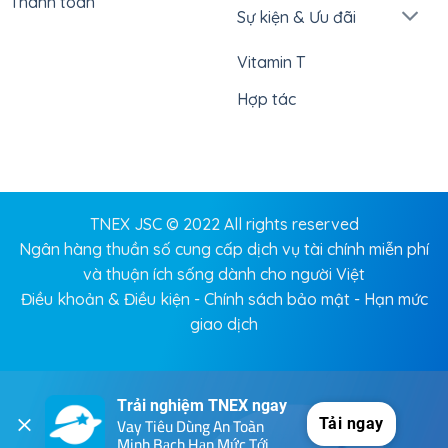
Thanh toán
Sự kiện & Ưu đãi
Vitamin T
Hợp tác
TNEX JSC © 2022 All rights reserved
Ngân hàng thuần số cung cấp dịch vụ tài chính miễn phí
và thuận ích sống dành cho người Việt
Điều khoản & Điều kiện
-
Chính sách bảo mật
-
Hạn mức
giao dịch
Trải nghiệm TNEX ngay
Vay Tiêu Dùng An Toàn 
Tải ngay
Minh Bạch Hạn Mức Tới 