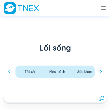
Skip
to
content
Lối sống
Tất cả
Mẹo-cách
Sức khỏe
Thó