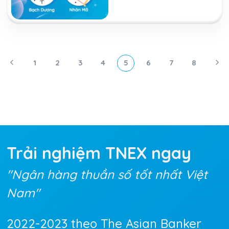
1
2
3
4
5
6
7
8
Trải nghiệm TNEX
ngay
"Ngân hàng thuần số tốt nhất Việt
Nam"
2022-2023 theo The Asian Banker