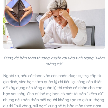
Đừng để bản thân thường xuyên rơi vào tình trạng “viêm
màng túi”
Ngoài ra, nếu các bạn vẫn còn nhận được sự trợ cấp từ
gia đình, việc học cách quản lý chi tiêu lại càng cần thiết
để xây dựng nền tảng quản lý tài chính cá nhân cho các
bạn sau này. Cho dù bố mẹ bạn có một tài sản “kếch xù”
nhưng nếu bản thân mỗi người không tạo ra giá trị thặng
dư thì “núi vàng, núi bạc” cũng sẽ bị bào mòn theo năm