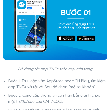
Dễ dàng tải app TNEX trên mọi nền tảng
Bước 1: Truy cập vào AppStore hoặc CH Play, tìm kiếm
app TNEX và tải về. Sau đó chọn “mở tài khoản”
Bước 2: Cung cấp thông tin cá nhân bằng ảnh chụp
mặt trước/sau của CMT/CCCD.
Bước 3: Xác nhận lại thông tin bằng cách chụp ảnh