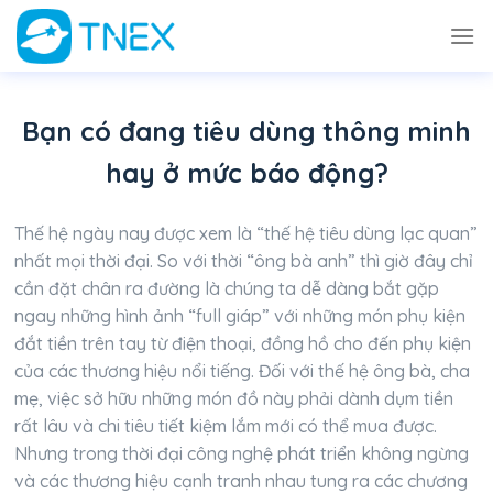
Skip
to
content
Bạn có đang tiêu dùng thông minh
hay ở mức báo động?
Thế hệ ngày nay được xem là “thế hệ tiêu dùng lạc quan”
nhất mọi thời đại. So với thời “ông bà anh” thì giờ đây chỉ
cần đặt chân ra đường là chúng ta dễ dàng bắt gặp
ngay những hình ảnh “full giáp” với những món phụ kiện
đắt tiền trên tay từ điện thoại, đồng hồ cho đến phụ kiện
của các thương hiệu nổi tiếng. Đối với thế hệ ông bà, cha
mẹ, việc sở hữu những món đồ này phải dành dụm tiền
rất lâu và chi tiêu tiết kiệm lắm mới có thể mua được.
Nhưng trong thời đại công nghệ phát triển không ngừng
và các thương hiệu cạnh tranh nhau tung ra các chương