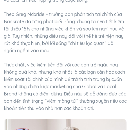
và cách chi tiêu hợp lý trong cuộc sống.
Theo Greg Mcbride – trưởng ban phân tích tài chính của
Bankrate đã từng phát biểu rằng: chúng ta nên tiết kiệm
tối thiểu 15% cho những việc khẩn và sau khi nghỉ hưu về
già. Tuy nhiên, những điều này đối với thế hệ trẻ hiện nay
rất khó thực hiện, bởi lối sống “chi tiêu lạc quan” đã
ngấm ngầm vào máu.
Thực chất, việc kiếm tiền đối với các bạn trẻ ngày nay
không quá khó, nhưng khó nhất là các bạn cần học cách
kiểm soát tài chính của mình để tránh tình trạng bị cuốn
vào những chiến lược marketing của Global và Local
Brand không có điểm dừng. Điều này sẽ dễ dàng đưa các
bạn đến tình trạng “viêm màng túi” thường xuyên nếu các
khoản tiền thu vào nhỏ hơn các khoản chi.